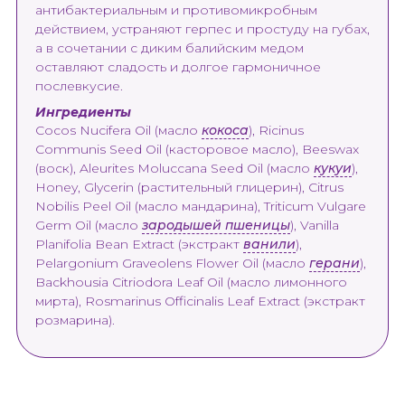
антибактериальным и противомикробным
действием, устраняют герпес и простуду на губах,
а в сочетании с диким балийским медом
оставляют сладость и долгое гармоничное
послевкусие.
Ингредиенты
Cocos Nucifera Oil (масло
кокоса
), Ricinus
Communis Seed Oil (касторовое масло), Beeswax
(воск), Aleurites Moluccana Seed Oil (масло
кукуи
),
Honey, Glycerin (растительный глицерин), Citrus
Nobilis Peel Oil (масло мандарина), Triticum Vulgare
Germ Oil (масло
зародышей пшеницы
), Vanilla
Planifolia Bean Extract (экстракт
ванили
),
Pelargonium Graveolens Flower Oil (масло
герани
),
Backhousia Citriodora Leaf Oil (масло лимонного
мирта), Rosmarinus Officinalis Leaf Extract (экстракт
розмарина).