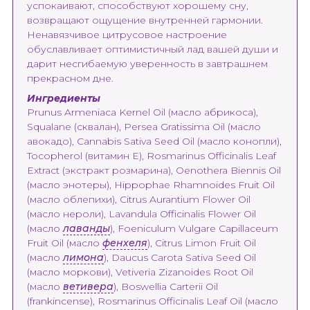
успокаивают, способствуют хорошему сну,
возвращают ощущение внутренней гармонии.
Ненавязчивое цитрусовое настроение
обуславливает оптимистичный лад вашей души и
дарит несгибаемую уверенность в завтрашнем
прекрасном дне.
Ингредиенты
Prunus Armeniaca Kernel Oil (масло абрикоса),
Squalane (сквалан), Persea Gratissima Oil (масло
авокадо), Cannabis Sativa Seed Oil (масло конопли),
Tocopherol (витамин Е), Rosmarinus Officinalis Leaf
Extract (экстракт розмарина), Oenothera Biennis Oil
(масло энотеры), Hippophae Rhamnoides Fruit Oil
(масло облепихи), Citrus Aurantium Flower Oil
(масло нероли), Lavandula Officinalis Flower Oil
(масло
лаванды
), Foeniculum Vulgare Capillaceum
Fruit Oil (масло
фенхеля
), Citrus Limon Fruit Oil
(масло
лимона
), Daucus Carota Sativa Seed Oil
(масло моркови), Vetiveria Zizanoides Root Oil
(масло
ветивера
), Boswellia Carterii Oil
(frankincense), Rosmarinus Officinalis Leaf Oil (масло