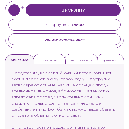
Кол-во:
В КОРЗИНУ
вернуться в
лицо
онлайн консультация
применение
ингредиенты
хранение
описание
Представьте, как лёгкий южный ветер колышет
листья деревьев в фруктовом саду. На упругих
ветвях зреют сочные, налитые солнцем плоды
апельсинов, лимонов, абрикосов. На тенистых
аллеях сада посреди волнительной тишины
слышится только шепот ветра и несмелое
щебетание птиц. Вот бы как можно чаще сбегать
от суеты в объятья уютного сада!
Он с готовностью предлагает нам не только